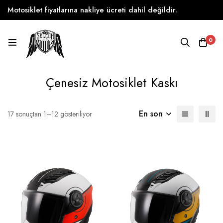
Motosiklet fiyatlarına nakliye ücreti dahil değildir.
0
Çenesiz Motosiklet Kaskı
En son
17 sonuçtan 1–12 gösteriliyor