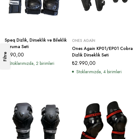
Speq Dizlik, Dirseklik ve Bileklik
ONES AGAIN
Koruma Seti
Ones Again KP01/EP01 Cobra
₺
990,00
Filtre
Dizlik Dirseklik Seti
₺
2.990,00
Stoklarımızda, 2 birimleri
Stoklarımızda, 4 birimleri