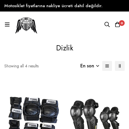
Motosiklet fiyatlarına nakliye ücreti dahil değildir.
0
Dizlik
En son
Showing all 4 results