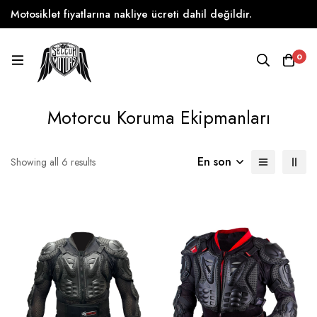
Motosiklet fiyatlarına nakliye ücreti dahil değildir.
0
Motorcu Koruma Ekipmanları
En son
Showing all 6 results