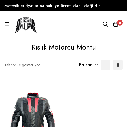
Motosiklet fiyatlarına nakliye ücreti dahil değildir.
0
Kışlık Motorcu Montu
En son
Tek sonuç gösteriliyor