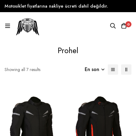
Motosiklet fiyatlarına nakliye ücreti dahil değildir.
0
Prohel
En son
Showing all 7 results