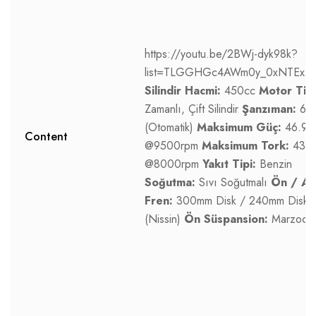
https://youtu.be/2BWj-dyk98k?
list=TLGGHGc4AWm0y_0xNTExM
Silindir Hacmi:
450cc
Motor Tipi
Zamanlı, Çift Silindir
Şanzıman:
6 V
(Otomatik)
Maksimum Güç:
46.94
Content
@9500rpm
Maksimum Tork:
43.
@8000rpm
Yakıt Tipi:
Benzin
Soğutma:
Sıvı Soğutmalı
Ön / Ar
Fren:
300mm Disk / 240mm Disk 
(Nissin)
Ön Süspansion:
Marzocch