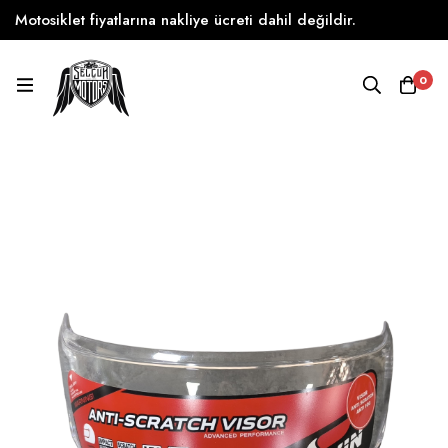
Motosiklet fiyatlarına nakliye ücreti dahil değildir.
0