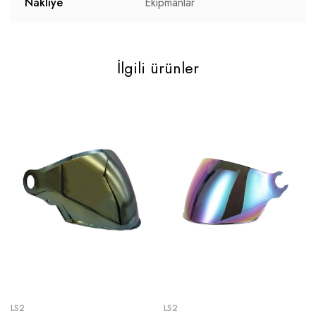
Nakliye
Ekipmanlar
İlgili ürünler
LS2
LS2