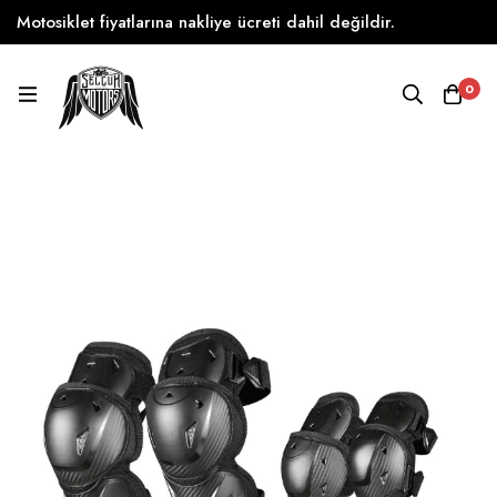
Motosiklet fiyatlarına nakliye ücreti dahil değildir.
0