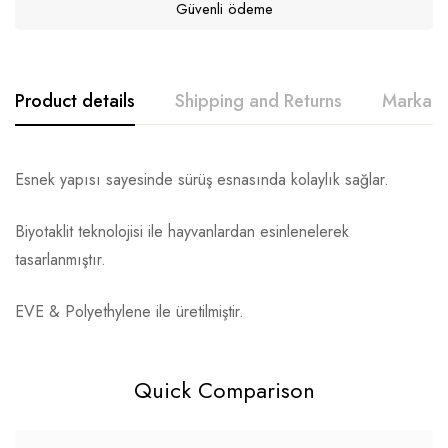
Güvenli ödeme
Product details
Shipping and Returns
Marka h
Esnek yapısı sayesinde sürüş esnasında kolaylık sağlar.
Biyotaklit teknolojisi ile hayvanlardan esinlenelerek
tasarlanmıştır.
EVE & Polyethylene ile üretilmiştir.
Quick Comparison