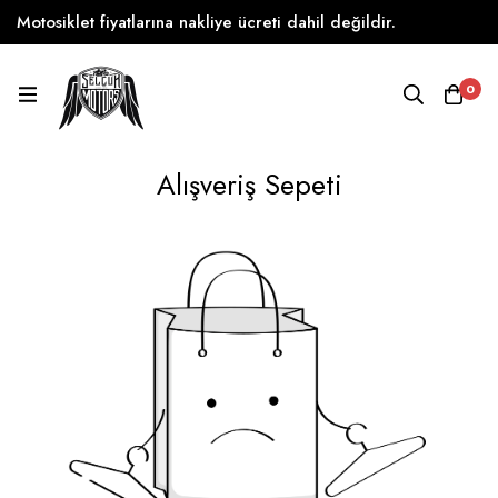
Motosiklet fiyatlarına nakliye ücreti dahil değildir.
0
Alışveriş Sepeti