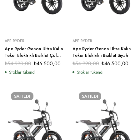
APE RYDER
APE RYDER
Ape Ryder Genon Ultra Kalın
Ape Ryder Genon Ultra Kalın
Teker Elektrikli Bisiklet Çöl
Teker Elektrikli Bisiklet Siyah
Sarısı
₺
54.990,00
₺
46.500,00
₺
54.990,00
₺
46.500,00
Stoklar tükendi
Stoklar tükendi
SATILDI
SATILDI