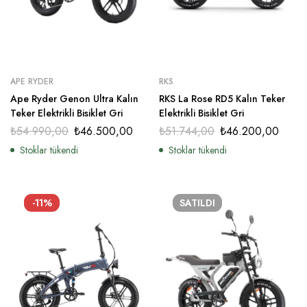
APE RYDER
RKS
Ape Ryder Genon Ultra Kalın
RKS La Rose RD5 Kalın Teker
Teker Elektrikli Bisiklet Gri
Elektrikli Bisiklet Gri
₺
54.990,00
₺
46.500,00
₺
51.744,00
₺
46.200,00
Stoklar tükendi
Stoklar tükendi
-11%
SATILDI