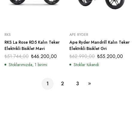
RKS
APE RYDER
RKS La Rose RD5 Kalın Teker
Ape Ryder Mandrill Kalın Teker
Elektrikli Bisiklet Mavi
Elektrikli Bisiklet Gri
₺
51.744,00
₺
46.200,00
₺
62.990,00
₺
55.200,00
Stoklarımızda, 1 birimi
Stoklar tükendi
1
2
3