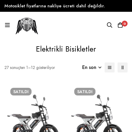
Motosiklet fiyatlarına nakliye ücreti dahil değildir.
0
Elektrikli Bisikletler
En son
27 sonuçtan 1–12 gösteriliyor
SATILDI
SATILDI