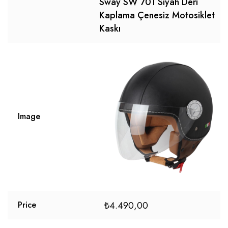
Sway SW 701 Siyah Deri
Kaplama Çenesiz Motosiklet
Kaskı
Image
₺
4.490,00
Price