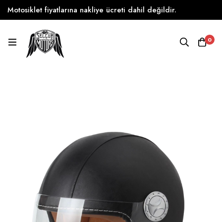
Motosiklet fiyatlarına nakliye ücreti dahil değildir.
0