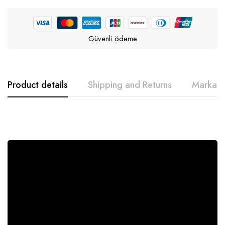
Güvenli ödeme
Product details
Shipping and Returns
Marka h